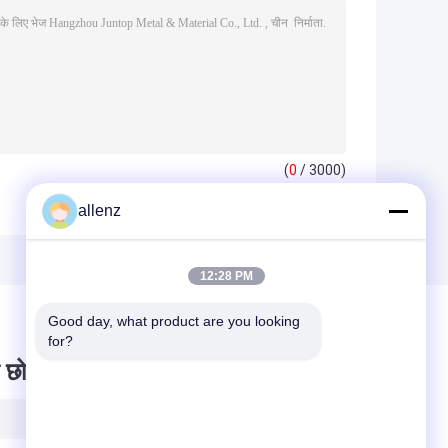
(
0
/ 3000)
allenz
12:28 PM
Good day, what product are you looking 
for?
 छोड़ दो