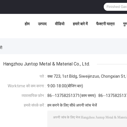
होम
उत्पाद
वीडियो
हमारे बारे में
फैक्टरी यात्रा
गुण
री
Hangzhou Juntop Metal & Material Co., Ltd.
पते :
कक्ष 723, 1st Bldg, Siweijinzuo, Chongxian St
Worktime को कम करना :
9:00-18:00(बीजिंग बार)
व्यावसायिक फ़ोन :
86--13758251371(काम समय) 86--137582513
हमसे संपर्क करें :
हम करने के लिए सीधे अपनी जांच भेजें