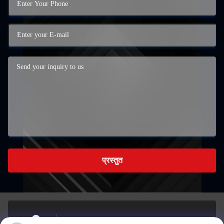
प्रस्तुत
कक्ष 723, 1st Bldg, Siweijinzuo, Chongxian St, Linping,