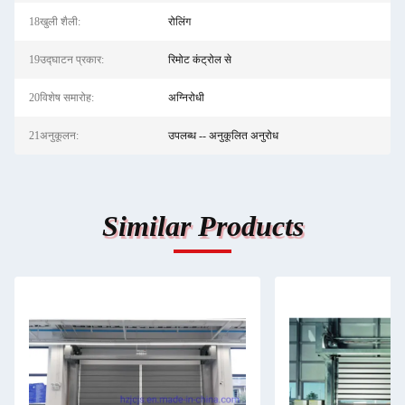
18खुली शैली:
रोलिंग
19उद्घाटन प्रकार:
रिमोट कंट्रोल से
20विशेष समारोह:
अग्निरोधी
21अनुकूलन:
उपलब्ध -- अनुकूलित अनुरोध
Similar Products