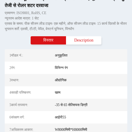
तेजी से रोलर शटर दरवाजा
प्रमाणन: ISO9001, RoHS, CE
न्यूनतम आदेश मात्रा: 1 सेट
प्रसव के समय: पीक सीजन लीड टाइमः एक महीने, ऑफ सीजन लीड टाइमः 15 कार्य दिवसों के भीतर
भुगतान शर्तें: एलसी, टी/टी, पेपैल, वेस्टर्न यूनियन, पिंगपोंग
विस्तार
Description
1मॉडल नं.:
अनुकूलित
2रंग:
विभिन्न रंग
3स्थान:
औद्योगिक
4सतही परिष्करण:
खत्म
5कार्य तापमान:
-35 से 65 सेल्सियस डिग्री
6संरक्षण वर्ग:
आईपी55
7अधिकतम आकार:
W8000मिमी*H8000मिमी