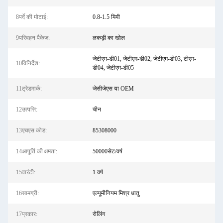
8पर्दे की मोटाई:
0.8-1.5 मिमी
9परिवहन पैकेज:
लकड़ी का खोल
जेटीएम-डी01, जेटीएम-डी02, जेटीएम-डी03, टीएम-
10विनिर्देश:
डी04, जेटीएम-डी05
11ट्रेडमार्क:
जेसीजेएस या OEM
12उत्पत्ति:
चीन
13एचएस कोड:
85308000
14आपूर्ति की क्षमता:
50000सेट/वर्ष
15वारंटी:
1 वर्ष
16सामग्री:
एल्यूमीनियम मिश्र धातु
17प्रकार:
रोलिंग