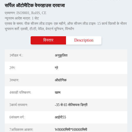
सर्पिल ऑटोमैटिक वेयरहाउस दरवाजा
प्रमाणन: ISO9001, RoHS, CE
न्यूनतम आदेश मात्रा: 1 सेट
प्रसव के समय: पीक सीजन लीड टाइमः एक महीने, ऑफ सीजन लीड टाइमः 15 कार्य दिवसों के भीतर
भुगतान शर्तें: एलसी, टी/टी, पेपैल, वेस्टर्न यूनियन, पिंगपोंग
विस्तार
Description
1मॉडल नं.:
अनुकूलित
2रंग:
ग्रे
3स्थान:
औद्योगिक
4सतही परिष्करण:
खत्म
5कार्य तापमान:
-35 से 65 सेल्सियस डिग्री
6संरक्षण वर्ग:
आईपी55
7अधिकतम आकार:
W8000मिमी*H8000मिमी