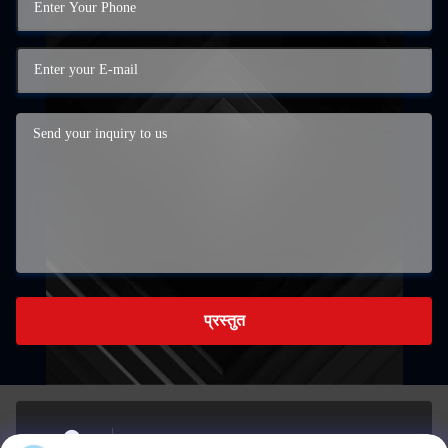
प्रस्तुत
कक्ष 723, 1st Bldg, Siweijinzuo, Chongxian St, Linping,