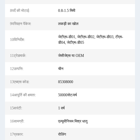
8पर्दे की मोटाई:
0.8-1.5 मिमी
9परिवहन पैकेज:
लकड़ी का खोल
जेटीएम-डी01, जेटीएम-डी02, जेटीएम-डी03, टीएम-
10विनिर्देश:
डी04, जेटीएम-डी05
11ट्रेडमार्क:
जेसीजेएस या OEM
12उत्पत्ति:
चीन
13एचएस कोड:
85308000
14आपूर्ति की क्षमता:
50000सेट/वर्ष
15वारंटी:
1 वर्ष
16सामग्री:
एल्यूमीनियम मिश्र धातु
17प्रकार:
रोलिंग