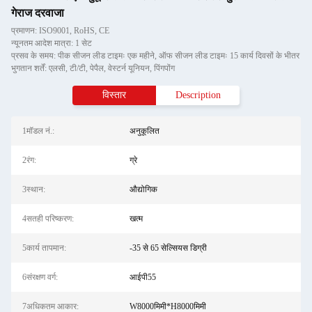
गेराज दरवाजा
प्रमाणन: ISO9001, RoHS, CE
न्यूनतम आदेश मात्रा: 1 सेट
प्रसव के समय: पीक सीजन लीड टाइमः एक महीने, ऑफ सीजन लीड टाइमः 15 कार्य दिवसों के भीतर
भुगतान शर्तें: एलसी, टी/टी, पेपैल, वेस्टर्न यूनियन, पिंगपोंग
विस्तार
Description
1मॉडल नं.:
अनुकूलित
2रंग:
ग्रे
3स्थान:
औद्योगिक
4सतही परिष्करण:
खत्म
5कार्य तापमान:
-35 से 65 सेल्सियस डिग्री
6संरक्षण वर्ग:
आईपी55
7अधिकतम आकार:
W8000मिमी*H8000मिमी