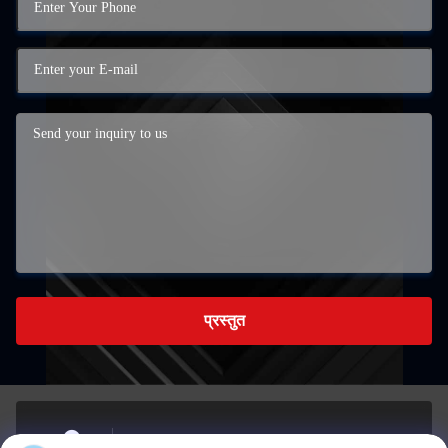
प्रस्तुत
कक्ष 723, 1st Bldg, Siweijinzuo, Chongxian St, Linping,