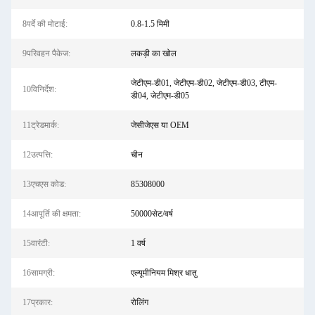
8पर्दे की मोटाई:
0.8-1.5 मिमी
9परिवहन पैकेज:
लकड़ी का खोल
जेटीएम-डी01, जेटीएम-डी02, जेटीएम-डी03, टीएम-
10विनिर्देश:
डी04, जेटीएम-डी05
11ट्रेडमार्क:
जेसीजेएस या OEM
12उत्पत्ति:
चीन
13एचएस कोड:
85308000
14आपूर्ति की क्षमता:
50000सेट/वर्ष
15वारंटी:
1 वर्ष
16सामग्री:
एल्यूमीनियम मिश्र धातु
17प्रकार:
रोलिंग