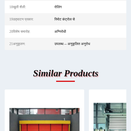
18खुली शैली:
रोलिंग
19उद्घाटन प्रकार:
रिमोट कंट्रोल से
20विशेष समारोह:
अग्निरोधी
21अनुकूलन:
उपलब्ध -- अनुकूलित अनुरोध
Similar Products