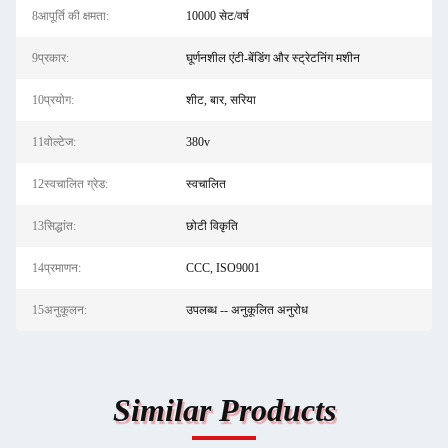
8आपूर्ति की क्षमता:
10000 सेट/वर्ष
9प्रकार:
घूर्णनशील एंटी-बेंडिंग और स्ट्रेटनिंग मशीन
10प्रयोग:
शीट, बार, सरिया
11वोल्टेज:
380v
12स्वचालित ग्रेड:
स्वचालित
13सिद्धांत:
छोटी विकृति
14प्रमाणन:
CCC, ISO9001
15अनुकूलन:
उपलब्ध -- अनुकूलित अनुरोध
Similar Products