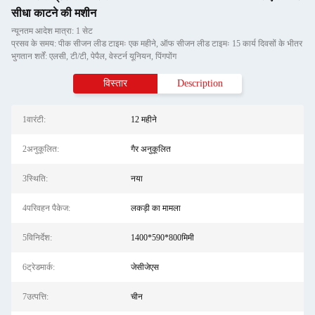
सीधा काटने की मशीन
न्यूनतम आदेश मात्रा: 1 सेट
प्रसव के समय: पीक सीजन लीड टाइमः एक महीने, ऑफ सीजन लीड टाइमः 15 कार्य दिवसों के भीतर
भुगतान शर्तें: एलसी, टी/टी, पेपैल, वेस्टर्न यूनियन, पिंगपोंग
विस्तार
Description
1वारंटी:
12 महीने
2अनुकूलित:
गैर अनुकूलित
3स्थिति:
नया
4परिवहन पैकेज:
लकड़ी का मामला
5विनिर्देश:
1400*590*800मिमी
6ट्रेडमार्क:
जेसीजेएस
7उत्पत्ति:
चीन